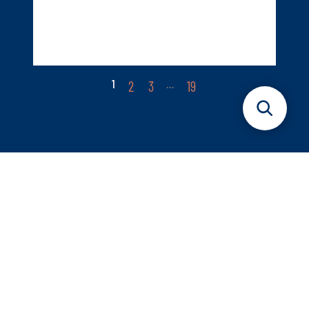
1
…
2
3
19
INTERESSE AN MEHR INHALTEN?