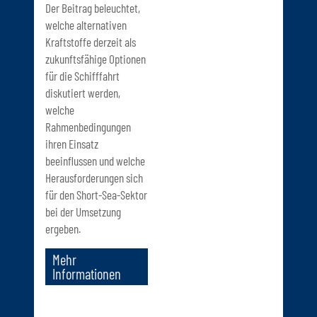
Der Beitrag beleuchtet,
welche alternativen
Kraftstoffe derzeit als
zukunftsfähige Optionen
für die Schifffahrt
diskutiert werden,
welche
Rahmenbedingungen
ihren Einsatz
beeinflussen und welche
Herausforderungen sich
für den Short-Sea-Sektor
bei der Umsetzung
ergeben.
Mehr
Informationen