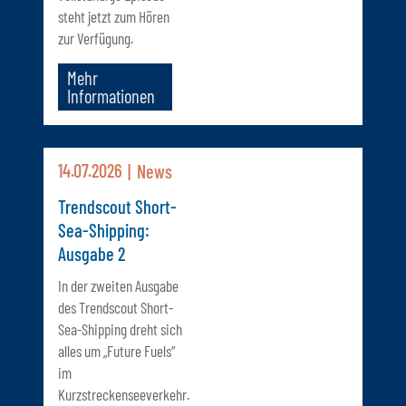
steht jetzt zum Hören
zur Verfügung.
Mehr
Informationen
14.07.2026
News
Trendscout Short-
Sea-Shipping:
Ausgabe 2
In der zweiten Ausgabe
des Trendscout Short-
Sea-Shipping dreht sich
alles um „Future Fuels“
im
Kurzstreckenseeverkehr.