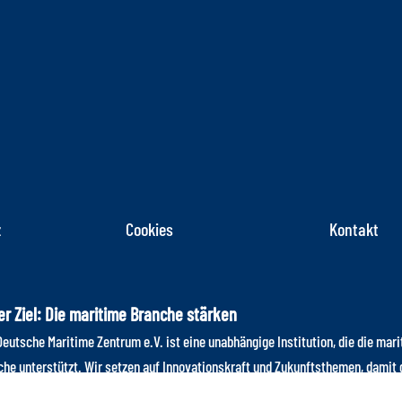
z
Cookies
Kontakt
r Ziel: Die maritime Branche stärken
eutsche Maritime Zentrum e.V. ist eine unabhängige Institution, die die mar
che unterstützt. Wir setzen auf Innovationskraft und Zukunftsthemen, damit 
che im internationalen Wettbewerb auch weiterhin einen Spitzenplatz einnim