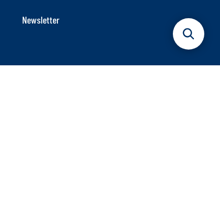
Newsletter
Deutsches Maritimes Zentrum e.V.
Axel-Springer-Platz 3
20355 Hamburg
Telefon: +49 40 9999 698 – 40
Info@dmz-maritim.de
E-Mail:
Unser Ziel: Die maritime Branche stärken
Das Deutsche Maritime Zentrum e.V. ist eine unabhängige
Institution, die die maritime Branche unterstützt. Wir setzen
auf Innovationskraft und Zukunftsthemen, damit die Branche
im internationalen Wettbewerb auch weiterhin einen