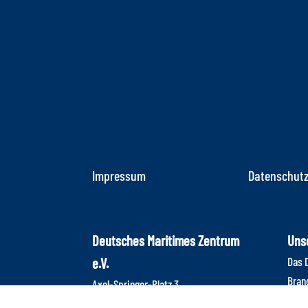
Impressum
Datenschut
Deutsches Maritimes Zentrum
Unse
Das D
e.V.
Bran
Axel-Springer-Platz 3
Bran
20355 Hamburg