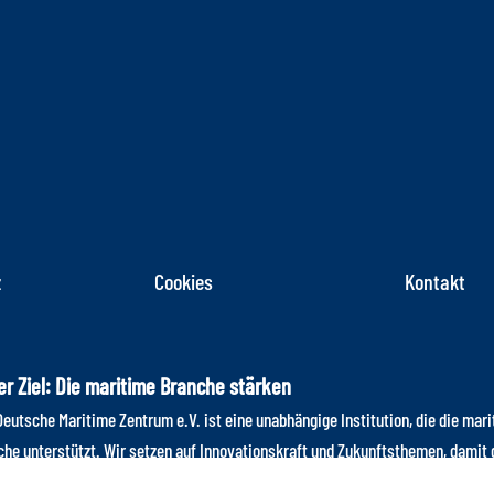
z
Cookies
Kontakt
r Ziel: Die maritime Branche stärken
eutsche Maritime Zentrum e.V. ist eine unabhängige Institution, die die mar
che unterstützt. Wir setzen auf Innovationskraft und Zukunftsthemen, damit 
che im internationalen Wettbewerb auch weiterhin einen Spitzenplatz einnim