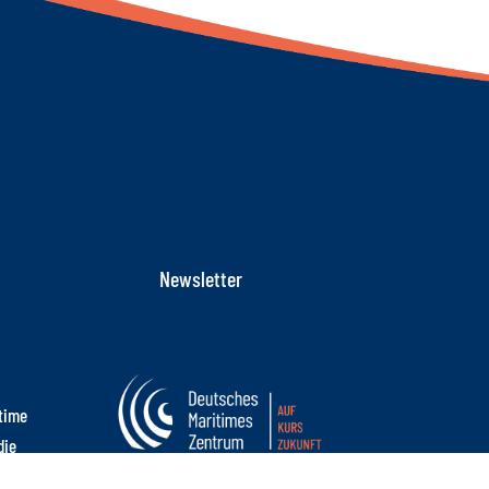
Newsletter
itime
die
mt.