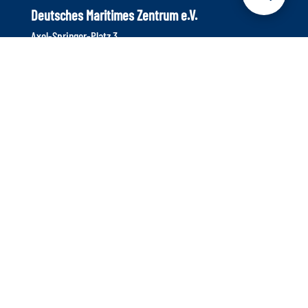
Deutsches Maritimes Zentrum e.V.
Axel-Springer-Platz 3
20355 Hamburg
Telefon: +49 40 9999 698 – 40
Info@dmz-maritim.de
E-Mail:
Unser Ziel: Die maritime Branche stärken
Das Deutsche Maritime Zentrum e.V. ist eine unabhängige
Institution, die die maritime Branche unterstützt. Wir setzen
auf Innovationskraft und Zukunftsthemen, damit die Branche
im internationalen Wettbewerb auch weiterhin einen
Spitzenplatz einnimmt.