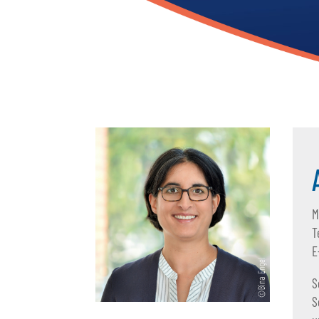
M
T
E
S
S