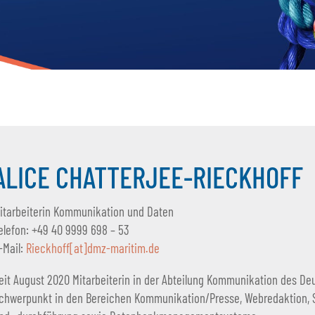
ALICE CHATTERJEE-RIECKHOFF
itarbeiterin Kommunikation und Daten
elefon: +49 40 9999 698 – 53
-Mail:
Rieckhoff[at]dmz-maritim.de
eit August 2020 Mitarbeiterin in der Abteilung Kommunikation des De
chwerpunkt in den Bereichen Kommunikation/Presse, Webredaktion, 