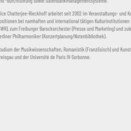
nd -durchführung sowie Datenbankmanagementsysteme.
lice Chatterjee-Rieckhoff arbeitet seit 2002 im Veranstaltungs- und
ositionen bei namhaften und international tätigen Kulturinstitutione
SWR), zum Freiburger Barockorchester (Presse und Marketing) und zule
erliner Philharmoniker (Konzertplanung/Notenbibliothek).
tudium der Musikwissenschaften, Romanistik (Französisch) und Kunstg
reisgau und der Université de Paris IV-Sorbonne.