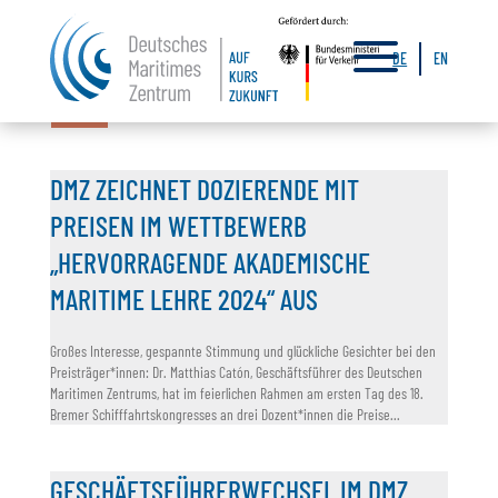
a
DE
EN
14.11.2024
23.07.2024
26.06.2024
19.06.2024
DMZ ZEICHNET DOZIERENDE MIT
PREISEN IM WETTBEWERB
„HERVORRAGENDE AKADEMISCHE
MARITIME LEHRE 2024“ AUS
Großes Interesse, gespannte Stimmung und glückliche Gesichter bei den
Preisträger*innen: Dr. Matthias Catón, Geschäftsführer des Deutschen
Maritimen Zentrums, hat im feierlichen Rahmen am ersten Tag des 18.
Bremer Schifffahrtskongresses an drei Dozent*innen die Preise...
GESCHÄFTSFÜHRERWECHSEL IM DMZ