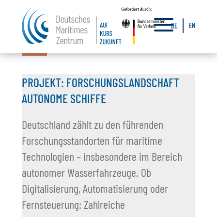
a
DE
EN
03.06.2026
30.04.2026
30.04.2026
20.04.2026
25.03.2026
PROJEKT: FORSCHUNGSLANDSCHAFT
AUTONOME SCHIFFE
Deutschland zählt zu den führenden
Forschungsstandorten für maritime
Technologien – insbesondere im Bereich
autonomer Wasserfahrzeuge. Ob
Digitalisierung, Automatisierung oder
Fernsteuerung: Zahlreiche