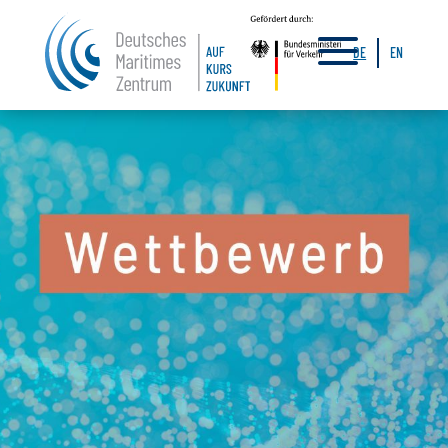
a
DE
EN