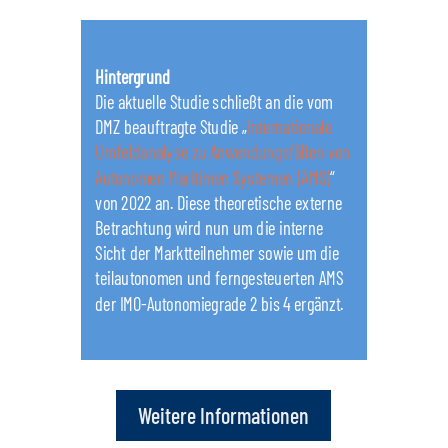
Hintergrund
Die aktuelle Studie schließt an die vom
DMZ beauftragte Studie „
Internationale
Umfeldanalyse zu Anwendungsfällen von
Autonomen Maritimen Systemen (AMS)
“
von 2022 an. Diese theoretische externe
Betrachtung wird nun um die interne
Sicht der Marktteilnehmer sowie um die
teilautonomen und ferngesteuerten AMS
der IMO-Autonomiegrade 2 bis 4 ergänzt.
Weitere Informationen